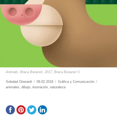
Animals, Braca Burazeri, 2017, Braca Burazeri ©
https://www.experimenta.es/author/soledad-
Soledad Gherardi
Publicado
09.02.2018
Categorías
Gráfica y Comunicación
Etiquetas
gherardi/
animales
,
dibujo
,
ilustración
el
,
naturaleza