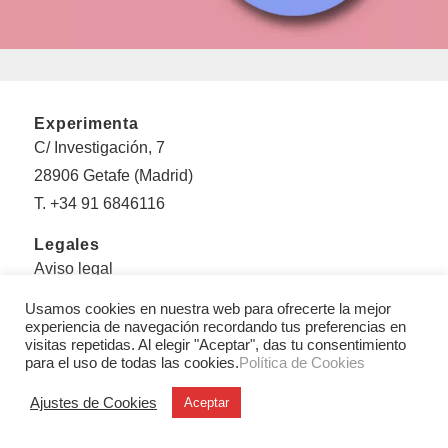
Experimenta
C/ Investigación, 7
28906 Getafe (Madrid)
T. +34 91 6846116
Legales
Aviso legal
Condiciones Generales de Uso y Venta
Usamos cookies en nuestra web para ofrecerte la mejor
Politica de privacidad
experiencia de navegación recordando tus preferencias en
visitas repetidas. Al elegir "Aceptar", das tu consentimiento
Política de cookies
para el uso de todas las cookies.
Política de Cookies
Sobre Experimenta
Ajustes de Cookies
Aceptar
Editorial Experimenta
Equipo