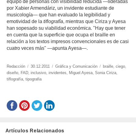
equipo de personas con visibilidad reducida —lideradas
por Xabier Armendáriz, un invidente estudiante de
musicología— que han evaluado la legibilidad y
emotividad de la
tiflografía
, mientras que Ciriza y Ayesa
han sopesado su viabilidad económica. "Hay que tener
en cuenta que la superficie que ocupa el braille en
relación a los textos impresos convencionales es de casi
cuatro veces más" —apunta Ayesa—.
https://www.experimenta.es/author/redaccion/
Redacción
Publicado
30.12.2011
Categorías
Gráfica y Comunicación
Etiquetas
braille
,
ciego
,
diseño
,
FAD
,
el
inclusivo
,
invidentes
,
Miguel Ayesa
,
Sonia Ciriza
,
tiflografía
,
tipografia
Artículos Relacionados