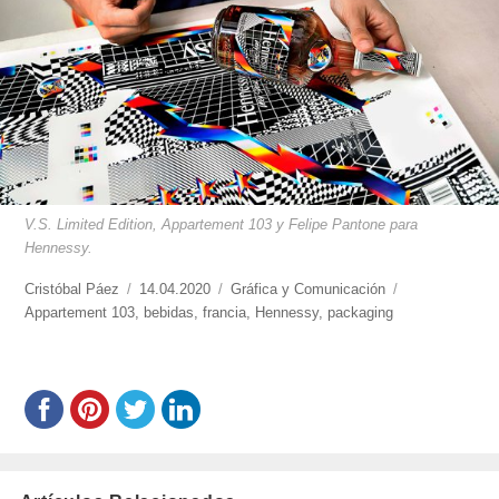
V.S. Limited Edition, Appartement 103 y Felipe Pantone para
Hennessy.
https://www.experimenta.es/author/cristobal-
Cristóbal Páez
Publicado
14.04.2020
Categorías
Gráfica y Comunicación
Etiquetas
paez/
Appartement 103
,
el
bebidas
,
francia
,
Hennessy
,
packaging