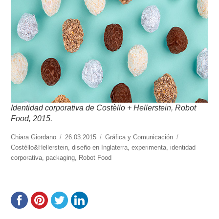
Identidad corporativa de Costèllo + Hellerstein, Robot
Food, 2015.
https://www.experimenta.es/author/chiara-
Chiara Giordano
Publicado
26.03.2015
Categorías
Gráfica y Comunicación
Etiquetas
giordano/
Costèllo&Hellerstein
el
,
diseño en Inglaterra
,
experimenta
,
identidad
corporativa
,
packaging
,
Robot Food