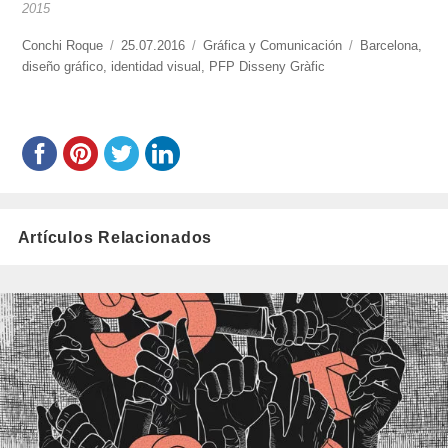
2015
https://www.experimenta.es/author/conchi-
Conchi Roque
Publicado
25.07.2016
Categorías
Gráfica y Comunicación
Etiquetas
Barcelona
,
roque/
diseño gráfico
,
identidad visual
el
,
PFP Disseny Gràfic
Artículos Relacionados