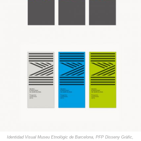
Identidad Visual Museu Etnològic de Barcelona, PFP Disseny Gràfic,