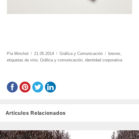
https://www.experimenta.es/author/pia/
Pía Minchot
Publicado
21.05.2014
Categorías
Gráfica y Comunicación
Etiquetas
breves
,
etiquetas de vino
el
,
Gráfica y comunicación
,
identidad corporativa
Artículos Relacionados