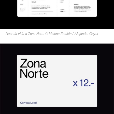
Nuar da vida a Zona Norte © Malena Fradkin / Alejandro Guyot