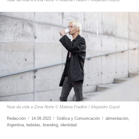
Nuar da vida a Zona Norte © Malena Fradkin / Alejandro Guyot
https://www.experimenta.es/author/redaccion/
Redacción
Publicado
14.09.2022
Categorías
Gráfica y Comunicación
Etiquetas
alimentación
,
Argentina
,
bebidas
el
,
branding
,
identidad