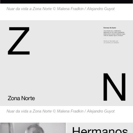
Nuar da vida a Zona Norte © Malena Fradkin / Alejandro Guyot
Nuar da vida a Zona Norte © Malena Fradkin / Alejandro Guyot