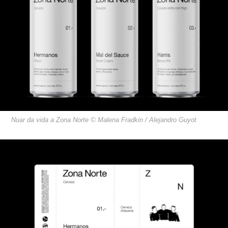
Nuar da vida a Zona Norte © Malena Fradkin / Alejandro Guyot