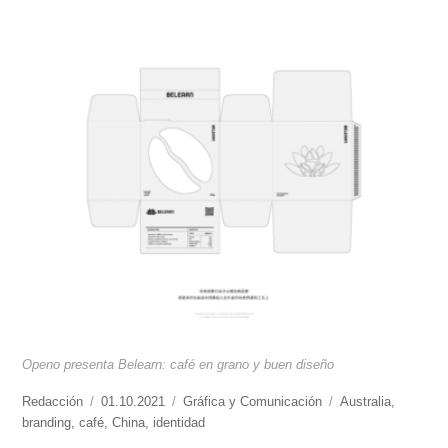
Openo presenta Belearn: café en grano y buen diseño
https://www.experimenta.es/author/redaccion/
Redacción
Publicado
01.10.2021
Categorías
Gráfica y Comunicación
Etiquetas
Australia
,
branding
,
café
el
,
China
,
identidad