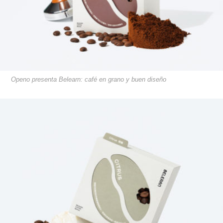
Openo presenta Belearn: café en grano y buen diseño