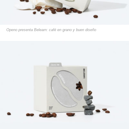
Openo presenta Belearn: café en grano y buen diseño