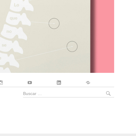
Instagram
YouTube
LinkedIn
Contacto
BUSCA
Buscar
por: