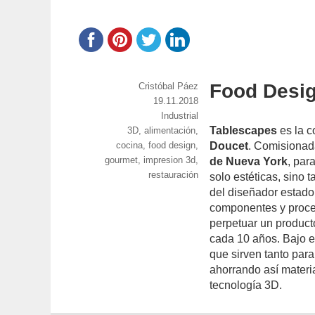
Food Desig
https://www.experimenta.es/author/cristoba
Cristóbal Páez
paez/
Publicado
19.11.2018
el
Categorías
Industrial
Tablescapes
es la c
Etiquetas
3D
,
alimentación
,
cocina
,
food design
,
Doucet
. Comisionad
gourmet
,
impresion 3d
,
de Nueva York
, par
restauración
solo estéticas, sino
del diseñador estado
componentes y proces
perpetuar un produc
cada 10 años. Bajo 
que sirven tanto par
ahorrando así materi
tecnología 3D.