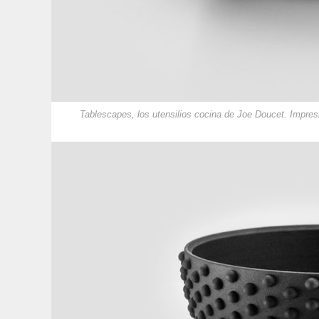
Tablescapes, los utensilios cocina de Joe Doucet. Impre