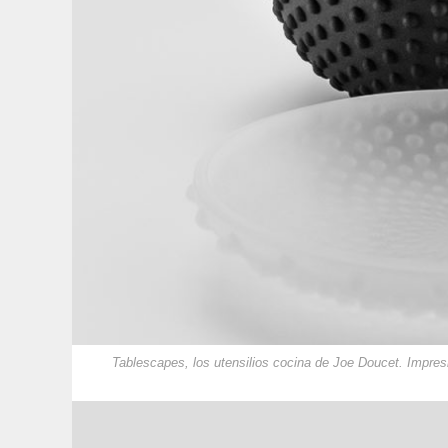
Tablescapes, los utensilios cocina de Joe Doucet. Impre