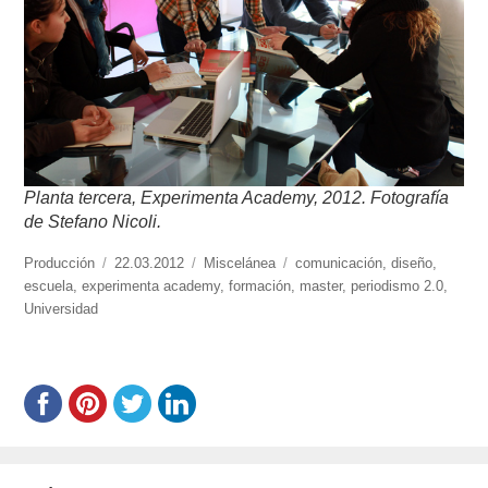
Planta tercera, Experimenta Academy, 2012. Fotografía
de Stefano Nicoli.
https://www.experimenta.es/author/produccion/
Producción
Publicado
22.03.2012
Categorías
Miscelánea
Etiquetas
comunicación
,
diseño
,
escuela
,
experimenta academy
el
,
formación
,
master
,
periodismo 2.0
,
Universidad