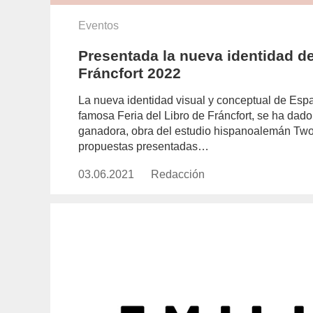
Eventos
Presentada la nueva identidad de
Fráncfort 2022
La nueva identidad visual y conceptual de Espa
famosa Feria del Libro de Fráncfort, se ha da
ganadora, obra del estudio hispanoalemán TwoP
propuestas presentadas…
03.06.2021
Publicado
Redacción
https://www.experimenta.es/aut
el