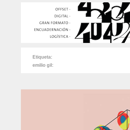
Etiqueta
emilio gil