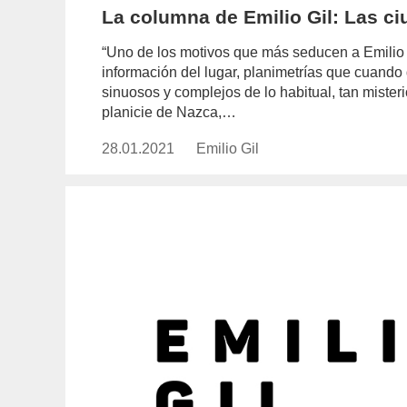
La columna de Emilio Gil: Las c
“Uno de los motivos que más seducen a Emilio 
información del lugar, planimetrías que cuando
sinuosos y complejos de lo habitual, tan mister
planicie de Nazca,…
28.01.2021
Publicado
Emilio Gil
https://www.experimenta.es/auth
el
gil/