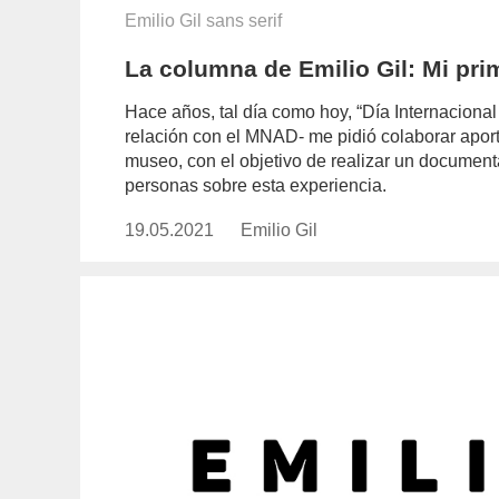
Emilio Gil sans serif
La columna de Emilio Gil: Mi pri
Hace años, tal día como hoy, “Día Internacional 
relación con el MNAD- me pidió colaborar aport
museo, con el objetivo de realizar un documenta
personas sobre esta experiencia.
19.05.2021
Publicado
Emilio Gil
https://www.experimenta.es/auth
el
gil/