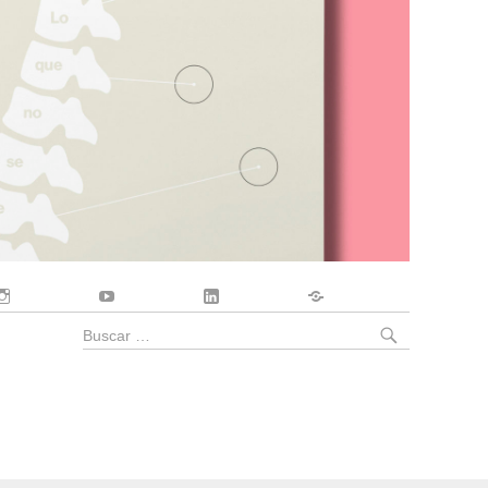
Instagram
YouTube
LinkedIn
Contacto
BUSCA
Buscar
por: