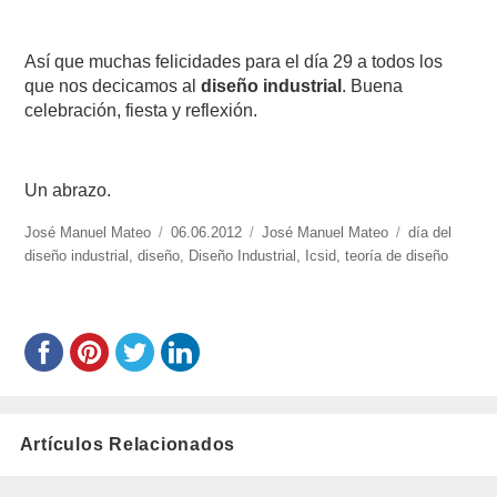
Así que muchas felicidades para el día 29 a todos los
que nos decicamos al
diseño industrial
. Buena
celebración, fiesta y reflexión.
Un abrazo.
https://www.experimenta.es/author/José%20Manuel%20Mateo/
José Manuel Mateo
Publicado
06.06.2012
Categorías
José Manuel Mateo
Etiquetas
día del
diseño industrial
,
diseño
el
,
Diseño Industrial
,
Icsid
,
teoría de diseño
Artículos Relacionados