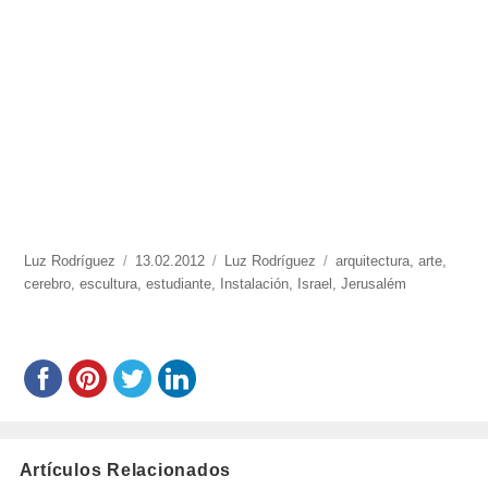
https://www.experimenta.es/author/Luz%20Rodríguez/
Luz Rodríguez
Publicado
13.02.2012
Categorías
Luz Rodríguez
Etiquetas
arquitectura
,
arte
,
cerebro
,
escultura
el
,
estudiante
,
Instalación
,
Israel
,
Jerusalém
Artículos Relacionados