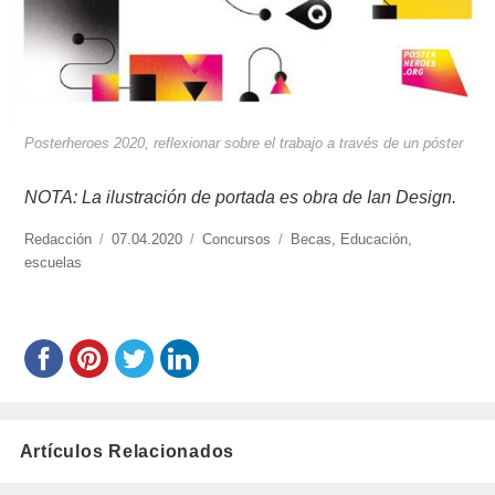
Posterheroes 2020, reflexionar sobre el trabajo a través de un póster
NOTA: La ilustración de portada es obra de Ian Design.
https://www.experimenta.es/author/redaccion/
Redacción
Publicado
07.04.2020
Categorías
Concursos
Etiquetas
Becas
,
Educación
,
escuelas
el
Artículos Relacionados