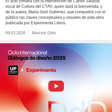
El acto contará con la intervención de Carlos Salazar,
vocal de Cultura del CTAV, quien dará la bienvenida, y
de la autora, María José Gutiérrez, que compartirá con el
público las claves conceptuales y visuales de esta obra
publicada por Experimenta Libros.
Publicado
09.02.2026
https://www.experimenta.es/author/marcelo-
Marcelo Ghio
el
ghio/