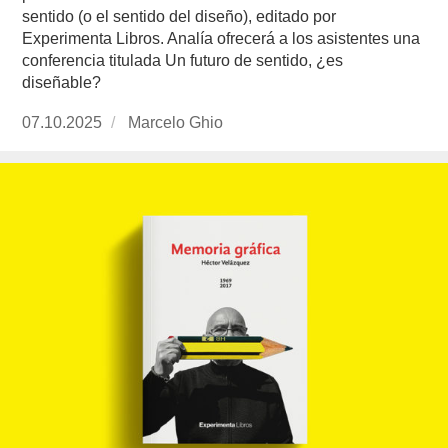
sentido (o el sentido del diseño), editado por
Experimenta Libros. Analía ofrecerá a los asistentes una
conferencia titulada Un futuro de sentido, ¿es
diseñable?
Publicado
07.10.2025
https://www.experimenta.es/author/marcelo-
Marcelo Ghio
el
ghio/