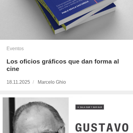
Eventos
Los oficios gráficos que dan forma al
cine
Publicado
18.11.2025
https://www.experimenta.es/author/marcelo-
Marcelo Ghio
el
ghio/