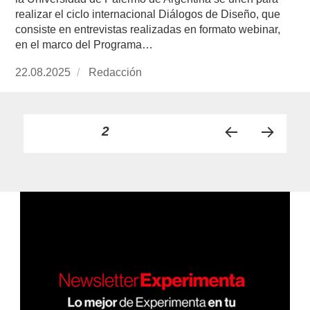
realizar el ciclo internacional Diálogos de Diseño, que
consiste en entrevistas realizadas en formato webinar,
en el marco del Programa…
Publicado
22.08.2025
https://www.experimenta.es/author/redaccion/
Redacción
el
Paginación
PÁGINA
2
PÁGI
PRÓ
de
NA
XIMA
ANT
PÁGI
entradas
ERIO
NA
R