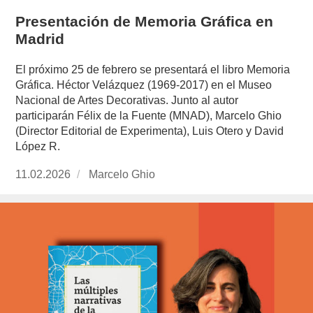
Presentación de Memoria Gráfica en
Madrid
El próximo 25 de febrero se presentará el libro Memoria
Gráfica. Héctor Velázquez (1969-2017) en el Museo
Nacional de Artes Decorativas. Junto al autor
participarán Félix de la Fuente (MNAD), Marcelo Ghio
(Director Editorial de Experimenta), Luis Otero y David
López R.
Publicado
11.02.2026
https://www.experimenta.es/author/marcelo-
Marcelo Ghio
el
ghio/