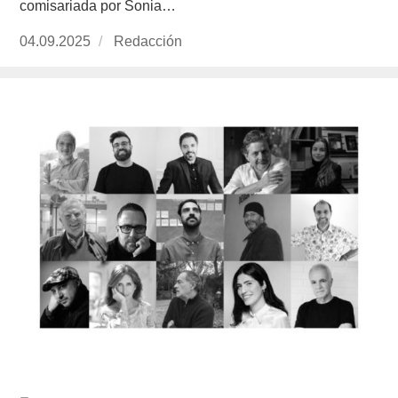
comisariada por Sonia…
Publicado
04.09.2025
https://www.experimenta.es/author/redaccion/
Redacción
el