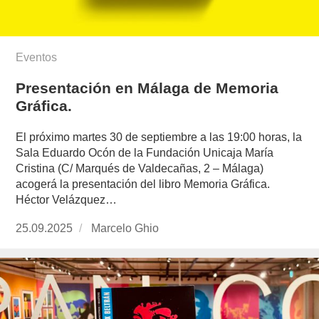
Eventos
Presentación en Málaga de Memoria
Gráfica.
El próximo martes 30 de septiembre a las 19:00 horas, la
Sala Eduardo Ocón de la Fundación Unicaja María
Cristina (C/ Marqués de Valdecañas, 2 – Málaga)
acogerá la presentación del libro Memoria Gráfica.
Héctor Velázquez…
Publicado
25.09.2025
https://www.experimenta.es/author/marcelo-
Marcelo Ghio
el
ghio/