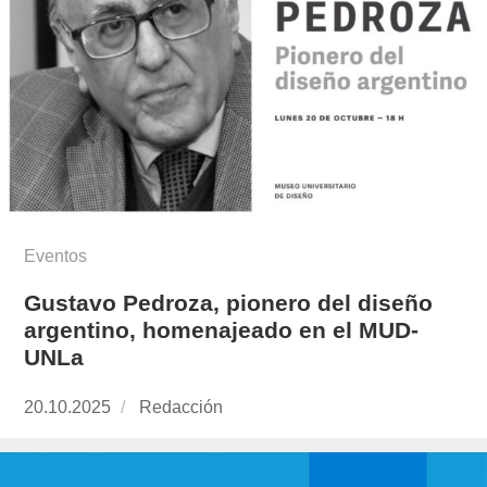
Eventos
Gustavo Pedroza, pionero del diseño
argentino, homenajeado en el MUD-
UNLa
Publicado
20.10.2025
https://www.experimenta.es/author/redaccion/
Redacción
el