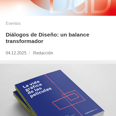
Eventos
Diálogos de Diseño: un balance
transformador
Publicado
04.12.2025
https://www.experimenta.es/author/redaccion/
Redacción
el