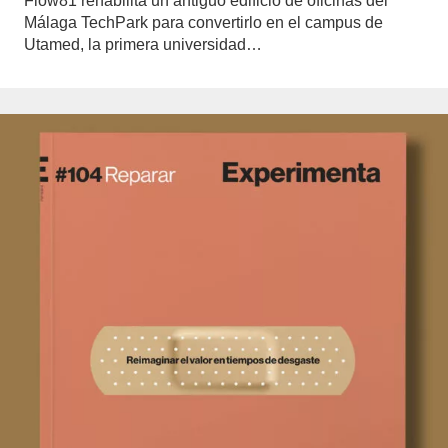
Flow81 rehabilita un antiguo edificio de oficinas del
Málaga TechPark para convertirlo en el campus de
Utamed, la primera universidad…