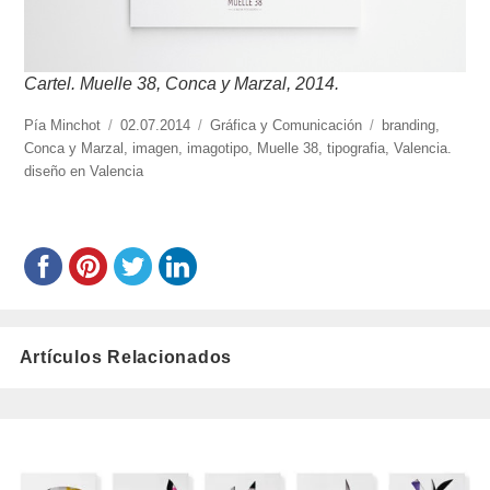
Cartel. Muelle 38, Conca y Marzal, 2014.
https://www.experimenta.es/author/pia/
Pía Minchot
Publicado
02.07.2014
Categorías
Gráfica y Comunicación
Etiquetas
branding
,
Conca y Marzal
el
,
imagen
,
imagotipo
,
Muelle 38
,
tipografia
,
Valencia.
diseño en Valencia
Artículos Relacionados