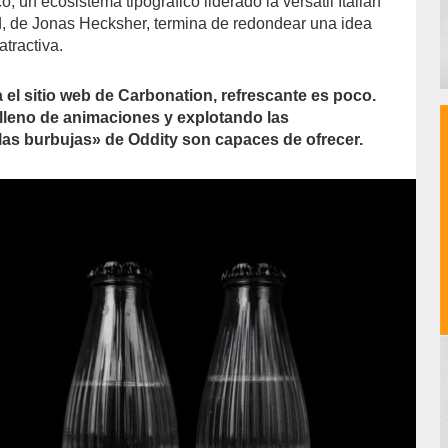
, un ecosistema tipográfico liderado la versátil Italian
, de Jonas Hecksher, termina de redondear una idea
tractiva.
a el sitio web de Carbonation, refrescante es poco.
lleno de animaciones y explotando las
las burbujas» de Oddity son capaces de ofrecer.