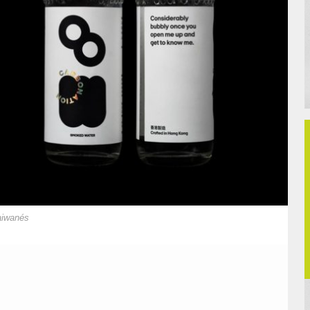
taiwanés