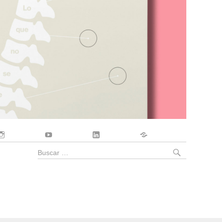
Instagram
YouTube
LinkedIn
Contacto
BUSCA
Buscar
por: