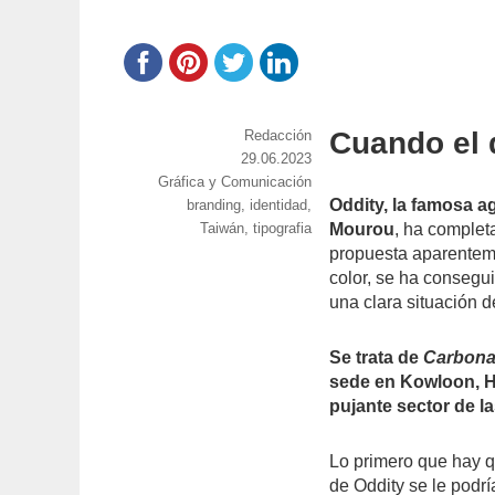
Cuando el 
https://www.experimenta.es/author/red
Redacción
Publicado
29.06.2023
Categorías
Gráfica y Comunicación
el
Oddity, la famosa a
Etiquetas
branding
,
identidad
,
Taiwán
,
tipografia
Mourou
, ha complet
propuesta aparentem
color, se ha consegui
una clara situación d
Se trata de
Carbona
sede en Kowloon, H
pujante sector de la
Lo primero que hay q
de Oddity se le podrí