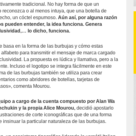
ativamente tradicional. No hay forma de que un
reconozca o al menos intuya, que una botella de
echo, un cóctel espumoso.
Aún así, por alguna razón
os pueden entender, la idea funciona. Genera
lusividad,… lo dicho, funciona.
se basa en la forma de las burbujas y cómo estas
 alfabeto para transmitir el mensaje de marca cargado
xclusividad. La propuesta es lúdica y llamativa, pero a la
nte. Incluso el logotipo se integra fácilmente en este
orma de las burbujas también se utiliza para crear
arios como abridores de botellas, tarjetas de
asos», comenta Mourou.
equipo a cargo de la cuenta compuesto por Alan Wa
chukin y la propia Alice Mourou,
decidió apostarlo
lustraciones de corte iconográficas que de una forma
 insinuar la particular naturaleza de las burbujas.