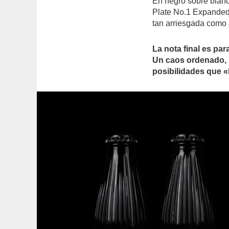
En negro sobre blanco
Plate No.1 Expanded
tan arriesgada como a
La nota final es par
Un caos ordenado, 
posibilidades que «