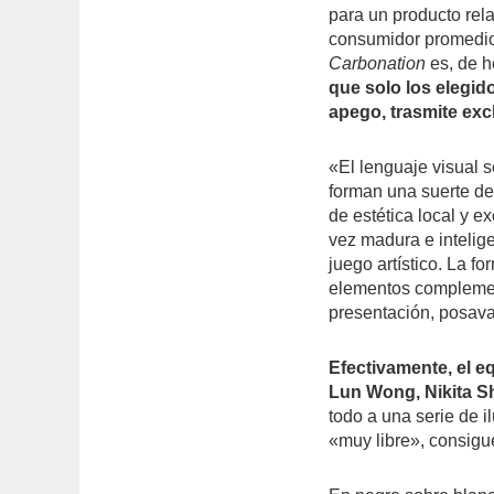
para un producto rel
consumidor promedio 
Carbonation
es, de h
que solo los elegid
apego, trasmite exc
«El lenguaje visual 
forman una suerte de
de estética local y e
vez madura e intelige
juego artístico. La f
elementos complement
presentación, posav
Efectivamente, el 
Lun Wong, Nikita Sh
todo a una serie de i
«muy libre», consigue