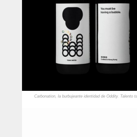
Carbonation, la burbujeante identidad de Oddity. Talento 