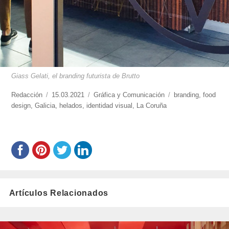
Giass Gelati, el branding futurista de Brutto
https://www.experimenta.es/author/redaccion/
Redacción
Publicado
15.03.2021
Categorías
Gráfica y Comunicación
Etiquetas
branding
,
food
design
,
Galicia
el
,
helados
,
identidad visual
,
La Coruña
Artículos Relacionados