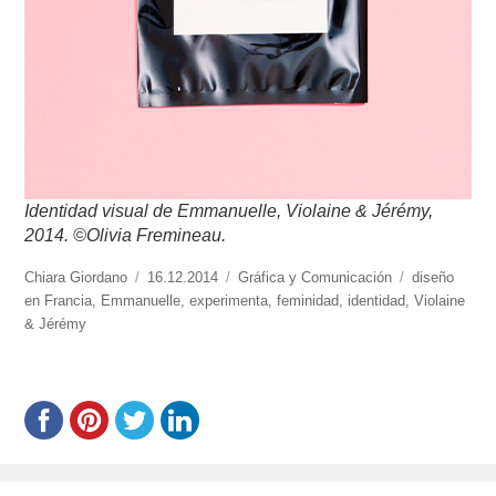
Identidad visual de Emmanuelle, Violaine & Jérémy,
2014. ©Olivia Fremineau.
https://www.experimenta.es/author/chiara-
Chiara Giordano
Publicado
16.12.2014
Categorías
Gráfica y Comunicación
Etiquetas
diseño
giordano/
en Francia
,
Emmanuelle
el
,
experimenta
,
feminidad
,
identidad
,
Violaine
& Jérémy