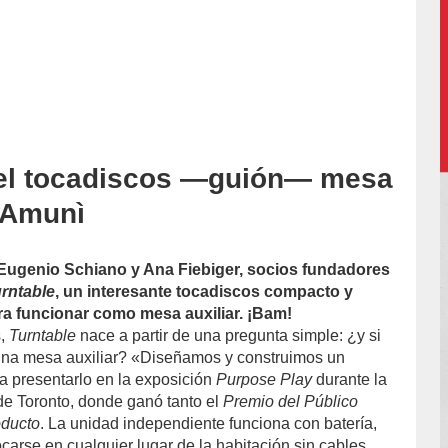
 el tocadiscos —guión— mesa
accion/
e Amunì
Eugenio Schiano y Ana Fiebiger, socios fundadores
rntable
, un interesante tocadiscos compacto y
ra funcionar como mesa auxiliar. ¡Bam!
s,
Turntable
nace a partir de una pregunta simple: ¿y si
 una mesa auxiliar? «Diseñamos y construimos un
a presentarlo en la exposición
Purpose Play
durante la
e Toronto, donde ganó tanto el
Premio del Público
oducto
. La unidad independiente funciona con batería,
ocarse en cualquier lugar de la habitación sin cables,