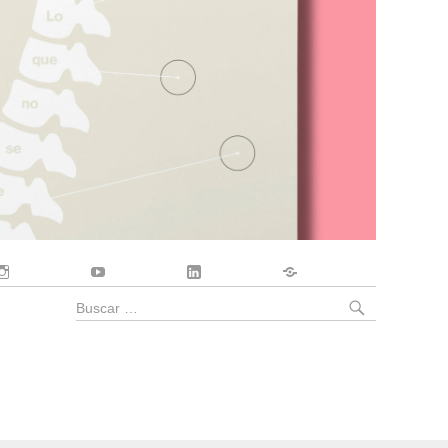
Instagram
YouTube
LinkedIn
Contacto
BUSCA
Buscar
por: