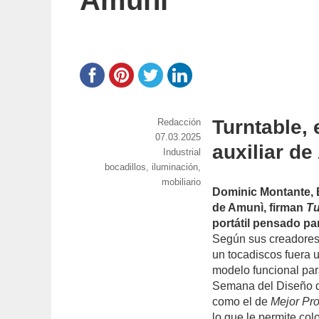
Amunì
Turntable,
https://www.experimenta.es/author/red
Redacción
Publicado
07.03.2025
auxiliar d
el
Categorías
Industrial
Etiquetas
bocadillos
,
iluminación
,
mobiliario
Dominic Montante, 
de Amunì, firman
Tu
portátil pensado pa
Según sus creadore
un tocadiscos fuera
modelo funcional par
Semana del Diseño d
como el de
Mejor Pr
lo que le permite col