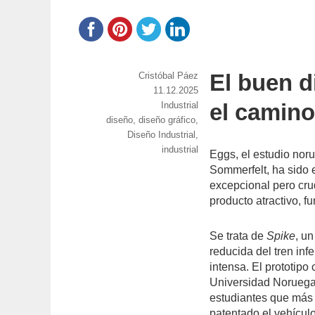
El buen d
https://www.experimenta.es/author/cristoba
Cristóbal Páez
paez/
Publicado
11.12.2025
el camin
el
Categorías
Industrial
Etiquetas
diseño
,
diseño gráfico
,
Diseño Industrial
,
industrial
Eggs, el estudio nor
Sommerfelt, ha sido 
excepcional pero crud
producto atractivo, f
Se trata de
Spike
, u
reducida del tren infe
intensa. El prototipo
Universidad Noruega
estudiantes que más 
patentado el vehícul