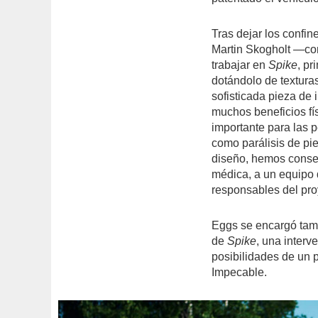
Tras dejar los confin
Martin Skogholt —co
trabajar en
Spike
, pr
dotándolo de textura
sofisticada pieza de 
muchos beneficios fís
importante para las p
como parálisis de pie
diseño, hemos cons
médica, a un equipo 
responsables del pro
Eggs se encargó tam
de
Spike
, una interv
posibilidades de un 
Impecable.