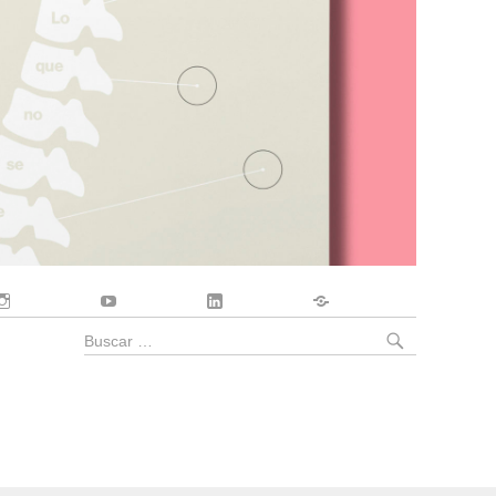
Instagram
YouTube
LinkedIn
Contacto
BUSCA
Buscar
por: