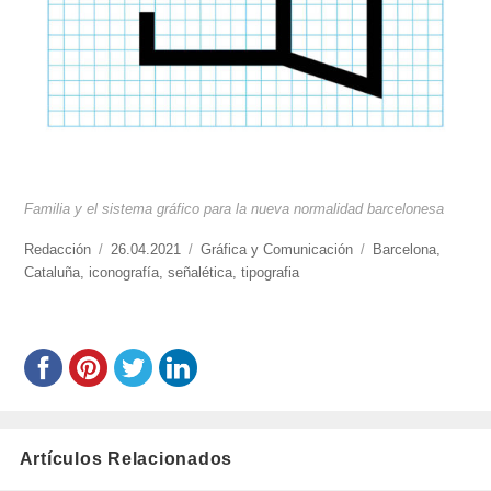
Familia y el sistema gráfico para la nueva normalidad barcelonesa
https://www.experimenta.es/author/redaccion/
Redacción
Publicado
26.04.2021
Categorías
Gráfica y Comunicación
Etiquetas
Barcelona
,
Cataluña
,
iconografía
el
,
señalética
,
tipografia
Artículos Relacionados