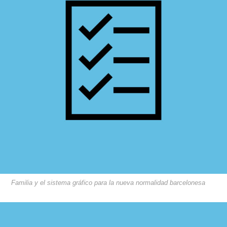
Familia y el sistema gráfico para la nueva normalidad barcelonesa