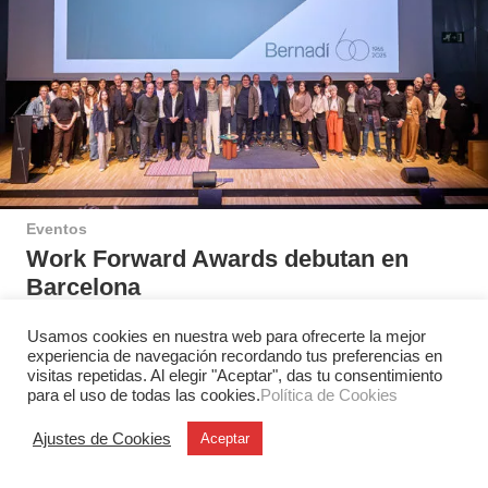
Eventos
Work Forward Awards debutan en
Barcelona
El auditorio del Disseny Hub Barcelona acogió el
Usamos cookies en nuestra web para ofrecerte la mejor
pasado 13 de mayo la gala de entrega de la primera
experiencia de navegación recordando tus preferencias en
edición…
visitas repetidas. Al elegir "Aceptar", das tu consentimiento
para el uso de todas las cookies.
Política de Cookies
Ajustes de Cookies
Aceptar