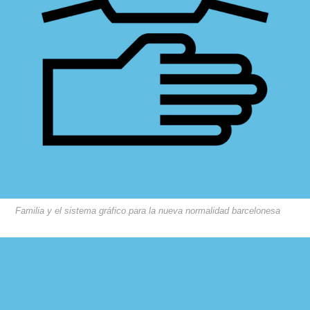
Familia y el sistema gráfico para la nueva normalidad barcelonesa