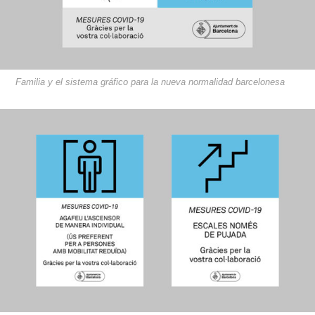
Familia y el sistema gráfico para la nueva normalidad barcelonesa