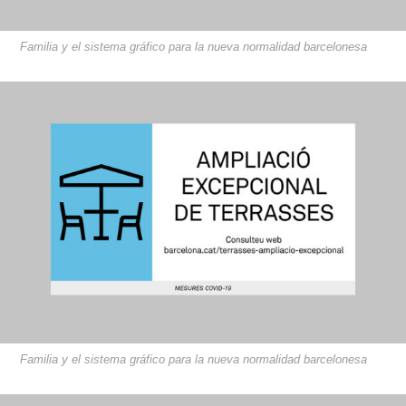
Familia y el sistema gráfico para la nueva normalidad barcelonesa
Familia y el sistema gráfico para la nueva normalidad barcelonesa