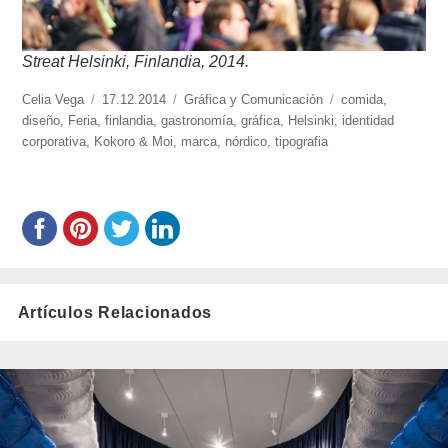
Streat Helsinki, Finlandia, 2014.
https://www.experimenta.es/author/Celia%20Vega/
Celia Vega
Publicado
17.12.2014
Categorías
Gráfica y Comunicación
Etiquetas
comida
,
diseño
,
Feria
,
el
finlandia
,
gastronomía
,
gráfica
,
Helsinki
,
identidad
corporativa
,
Kokoro & Moi
,
marca
,
nórdico
,
tipografia
Artículos Relacionados