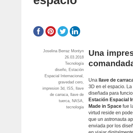
espacio
Una impres
https://www.experimenta.es/author/joselina-
Joselina Berraz Montyn
berraz-
Publicado
26.03.2018
comandada
montyn/
el
Categorías
Tecnología
Etiquetas
diseño
,
Estación
Espacial Internacional
,
Una
llave de carrac
gravedad cero
,
3D en el espacio. La
impresion 3d
,
ISS
,
llave
diseñada para funcio
de carraca
,
llave de
Estación Espacial I
tuerca
,
NASA
,
Made in Space
fue l
tecnologia
virtud reside en pod
que un astronauta apr
enviada por los dise
en viajar digitalment