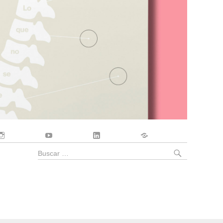
Instagram
YouTube
LinkedIn
Contacto
BUSCA
Buscar
por: