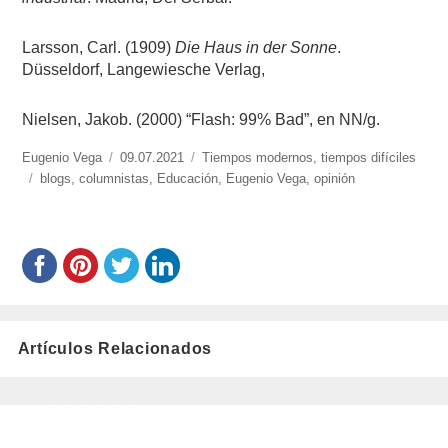
Larsson, Carl. (1909)
Die Haus in der Sonne
.
Düsseldorf, Langewiesche Verlag,
Nielsen, Jakob. (2000) “Flash: 99% Bad”, en NN/g.
https://www.experimenta.es/author/info1/
Eugenio Vega
Publicado
09.07.2021
Categorías
Tiempos modernos, tiempos difíciles
Etiquetas
blogs
,
columnistas
el
,
Educación
,
Eugenio Vega
,
opinión
Artículos Relacionados