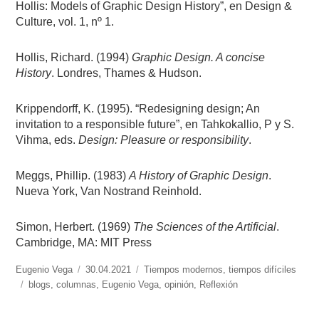
Hollis: Models of Graphic Design History”, en Design &
Culture, vol. 1, nº 1.
Hollis, Richard. (1994)
Graphic Design. A concise
History
. Londres, Thames & Hudson.
Krippendorff, K. (1995). “Redesigning design; An
invitation to a responsible future”, en Tahkokallio, P y S.
Vihma, eds.
Design: Pleasure or responsibility
.
Meggs, Phillip. (1983)
A History of Graphic Design
.
Nueva York, Van Nostrand Reinhold.
Simon, Herbert. (1969)
The Sciences of the Artificial
.
Cambridge, MA: MIT Press
https://www.experimenta.es/author/info1/
Eugenio Vega
Publicado
30.04.2021
Categorías
Tiempos modernos, tiempos difíciles
Etiquetas
blogs
,
columnas
el
,
Eugenio Vega
,
opinión
,
Reflexión