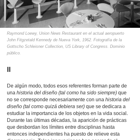
Raymond Loewy, Union News Restaurant en el actual aeropuerto
John Fitgzetald Kennedy de Nueva York, 1962. Fotografía de la
Gottscho Schleisner Collection, US Library of Congress. Dominio
público.
II
De algún modo, todos esos referentes forman parte de
una
historia del diseño
(tal como ha sido siempre)
que
no se corresponde necesariamente con una
historia del
diseño
(tal como quizá debiera ser)
que se dedicara a
estudiar la importancia de los objetos en la vida social.
Durante las últimas décadas, la aparición de prácticas
que desbordan los límites entre disciplinas hasta
entonces independientes ha puesto de relieve esta