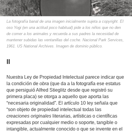
La fotografía banal de una imagen inicialmente sujeta a copyright. El
oso Yogi (en una actitud poco habitual) pide a los niños que no den
de comer a los animales y recuerda a sus padres la necesidad de
mantener subidas las ventanillas del coche. Nacional Park Services,
1961. US National Archives. Imagen de dominio público.
II
Nuestra Ley de Propiedad Intelectual parece indicar que
la condición de
obra
(que da a la fotografía ese estatus
que persiguió Alfred Stieglitz desde que registró su
primera placa) se otorga a aquello que aporta las
“necesaria originalidad”. El artículo 10 ley señala que
“son objeto de propiedad intelectual todas las
creaciones originales
literarias, artísticas o científicas
expresadas por cualquier medio o soporte, tangible o
intangible, actualmente conocido o que se invente en el