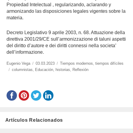
Propiedad Intelectual , regularizando, aclarando y
armonizando las disposiciones legales vigentes sobre la
materia.
Decreto Legislativo 9 aprile 2003, n. 68. Attuazione della
direttiva 2001/29/CE sull’armonizzazione di taluni aspetti
del diritto d’autore e dei diritti connessi nella societa’
dell’informazione.
https://www.experimenta.es/author/info1/
Eugenio Vega
Publicado
03.03.2023
Categorías
Tiempos modernos, tiempos difíciles
Etiquetas
columnistas
,
Educación
el
,
historias
,
Reflexión
Artículos Relacionados