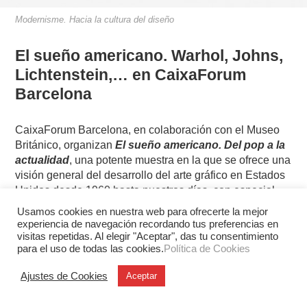
Modernisme. Hacia la cultura del diseño
El sueño americano. Warhol, Johns,
Lichtenstein,… en CaixaForum
Barcelona
CaixaForum Barcelona, en colaboración con el Museo
Británico, organizan
El sueño americano. Del pop a la
actualidad
, una potente muestra en la que se ofrece una
visión general del desarrollo del arte gráfico en Estados
Unidos desde 1960 hasta nuestros días, con especial
atención a figuras clave de su historia, como
Andy
Usamos cookies en nuestra web para ofrecerte la mejor
Warhol, Jasper Johns, Roy Lichtenstein y Robert
experiencia de navegación recordando tus preferencias en
Rauschenberg.
La muestra, con obras provenientes
visitas repetidas. Al elegir "Aceptar", das tu consentimiento
para el uso de todas las cookies.
Política de Cookies
mayoritariamente de la colección del Museo
Británico
, incluye piezas… Más información en
este
Ajustes de Cookies
Aceptar
enlace.